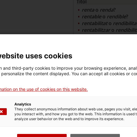
Títol
renta
o
renda
?
rentable
o
rendible
?
rentabilitat
o
rendibilita
rentabilitzar
o
rendibili
Resposta
En l'àmbit de l'economi
website uses cookies
especialment en diner, q
corresponent és
rendir
 and third-party cookies to improve your browsing experience, ana
utilitat'. De la mateixa 
d personalize the content displayed. You can accept all cookies or co
referència a allò que 
producció de funcionam
ation on the use of cookies on this website.
rendible', i el verb
rendib
Amb aquests significats 
Analytics
rentable
, que en català 
They collect anonymous information about web use, pages you visit, e
tampoc les formes
rent
you interact with, and how you got to the web. This information is used 
analyze user behavior on the web and to improve its experience.
existeixen.
Així, per exemple, cal dir