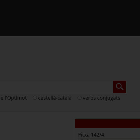
de l'Optimot
castellà-català
verbs conjugats
Fitxa
142/4