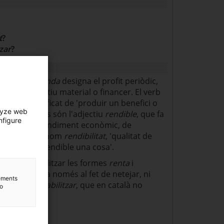
t
?
tzar
?
a el terme
renda
designa el profit periòdic,
ue ret un actiu material o financer. El verb
, amb el significat de 'produir un benefici o
lyze web
família de mots són l'adjectiu
rendible
, que fa
nfigure
dona un bon rendiment econòmic, de
ent, etc.; el nom
rendibilitat
, 'qualitat de
ilitzar
, 'fer rendible una cosa'.
convé no utilitzar les formes
renta
i
fan referència només al fet de netejar, ni
lements
abilitat
i
rentabilitzar
, que en català no
to
: