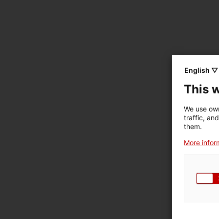
English ▽
This 
We use own
traffic, an
them.
More inform