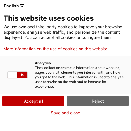
Llengua catalana
English ▽
This website uses cookies
We use own and third-party cookies to improve your browsing
experience, analyze web traffic, and personalize the content
displayed. You can accept all cookies or configure them.
More information on the use of cookies on this website.
Més opcions
Analytics
They collect anonymous information about web use,
bàsica
frase exacta
Cerca
pages you visit, elements you interact with, and how
you got to the web. This information is used to analyze
fitxes de l'Optimot
castellà-català
user behavior on the web and to improve its
experience.
verbs conjugats
Accept all
Reject
Nova cerca
Save and close
Resultats de la cerca criteris: 0