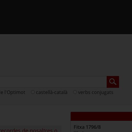
de l'Optimot
castellà-català
verbs conjugats
Fitxa
1796/8
 recordes de nosaltres o