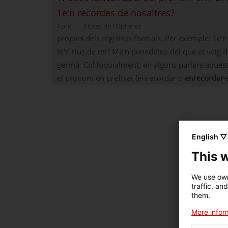
Te'n recordes de nosaltres?
Font
Fitxes de l'Optimot
pròpies dels registres formals. Per exemple: Te'
te'n rius de mi? Me'n penedeixo del que et vaig di
germà. Col·loquialment, en alguns parlars aquests
el pronom en prefixat (enrecordar o
enrecordar-
English ▽
This 
We use own
traffic, an
them.
More inform