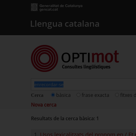
Llengua catalana
bàsica
frase exacta
fitxes 
Cerca
Nova cerca
Resultats de la cerca bàsica: 1
1.
Usos lexicalitzats del pronom en / Et