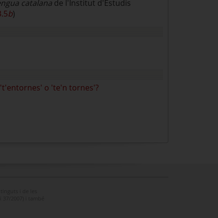
engua catalana
de l'Institut d'Estudis
3.5
b
)
't'entornes' o 'te'n tornes'?
tinguts i de les
ei 37/2007) i també