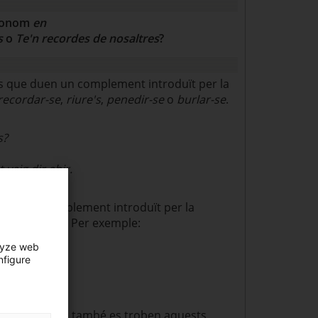
pronom
en
es
o
Te'n recordes de nosaltres
?
s que duen un complement introduït per la
recordar-se
,
riure's
,
penedir-se
o
burlar-se
.
s?
vaig dir ahir.
mà.
 aquest complement introduït per la
 el pronom
en
. Per exemple:
lyze web
nfigure
s col·loquials, també es troben aquests