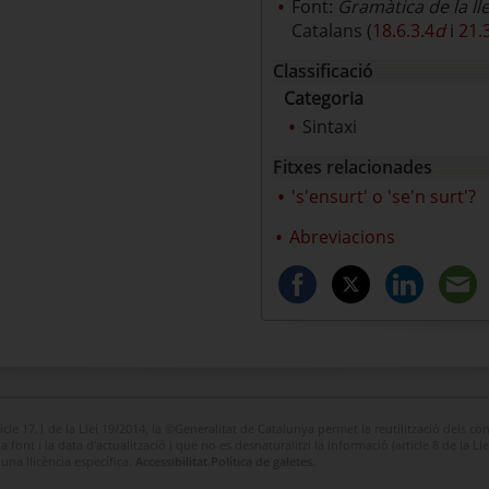
Font:
Gramàtica de la ll
Catalans (
18.6.3.4
d
i
21.
Classificació
Categoria
Sintaxi
Fitxes relacionades
's'ensurt' o 'se'n surt'?
Abreviacions
ticle 17.1 de la Llei 19/2014, la ©Generalitat de Catalunya permet la reutilització dels con
 font i la data d'actualització i que no es desnaturalitzi la informació (article 8 de la Ll
na llicència específica.
Accessibilitat.
Política de galetes.