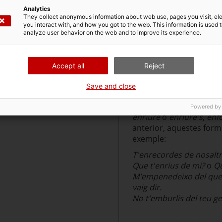
verbs amb el pronom
e
Analytics
They collect anonymous information about web use, pages you visit, e
Aquestes formes, però, 
you interact with, and how you got to the web. This information is used 
exemple:
analyze user behavior on the web and to improve its experience.
Te'n recordes de nosalt
Que te'n rius de mi?
Accept all
Reject
Me'n penedeixo del que e
No te'n burlis del teu g
Save and close
Col·loquialment, en algu
incorporen el pronom
Powered by
enriure
o
enriure's
,
enf
anterior, aquestes forme
exemple:
T'enrecordes de nosalt
Que t'enrius de mi?
o
Qu
M'empenedeixo del que 
vaig dir.
No t'emburlis del teu 