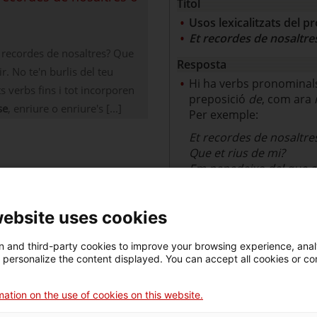
Títol
Usos lexicalitzats del 
Et recordes de nosaltr
n recordes de nosaltres? Que
Resposta
r. No te'n burlis del teu
Hi ha verbs pronominal
 verbs fins i tot incorporen
preposició
de
, com ara
se
, enriure o enriure's [...]
Per exemple:
Et recordes de nosaltre
Que et rius de mi?
Em penedeixo del que et 
No et burlis del teu ger
Quan es pronominalitza
website uses cookies
preposició
de
, apareix
Te'n recordes?
 and third-party cookies to improve your browsing experience, ana
d personalize the content displayed. You can accept all cookies or co
Que te'n rius?
Me'n penedeixo.
No te'n burlis.
ation on the use of cookies on this website.
De vegades, en registre