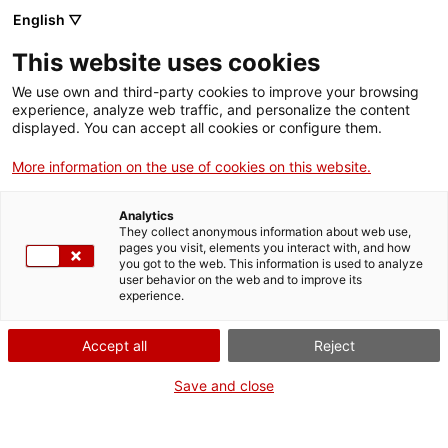
Llengua catalana
English ▽
This website uses cookies
We use own and third-party cookies to improve your browsing
experience, analyze web traffic, and personalize the content
displayed. You can accept all cookies or configure them.
More information on the use of cookies on this website.
Més opcions
Analytics
They collect anonymous information about web use,
bàsica
frase exacta
Cerca
pages you visit, elements you interact with, and how
you got to the web. This information is used to analyze
fitxes de l'Optimot
castellà-català
user behavior on the web and to improve its
experience.
verbs conjugats
Accept all
Reject
Nova cerca
Save and close
Resultats de la cerca bàsica: 0