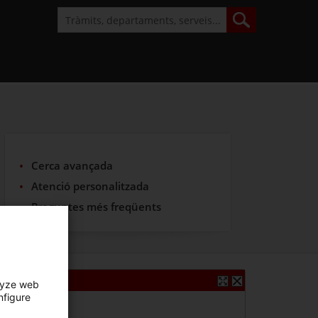
Cerca avançada
Atenció personalitzada
Preguntes més freqüents
lyze web
nfigure