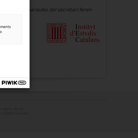
l'efecte.
Les paraules del secretari feren
 presents.
lements
to
tinguts i de les
ei 37/2007) i també