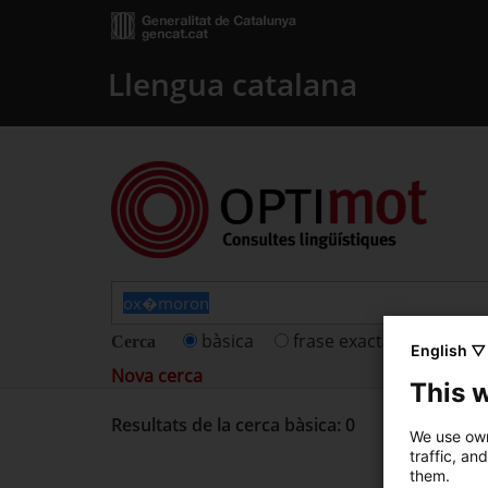
Llengua catalana
bàsica
frase exacta
fitxes 
Cerca
English ▽
Nova cerca
This 
Resultats de la cerca bàsica: 0
We use own
traffic, an
them.