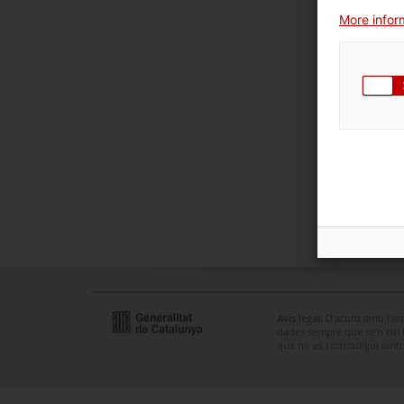
More inform
Avís legal
: D'acord amb l'ar
dades sempre que se'n citi la
que no es contradigui amb u