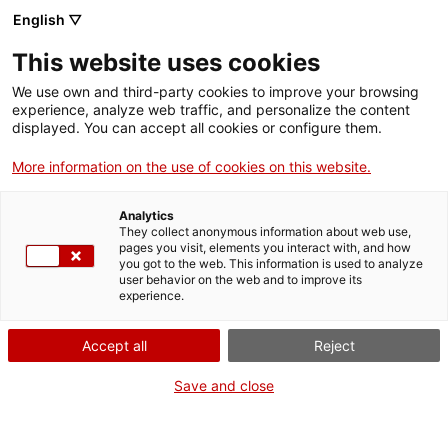
Llengua catalana
English ▽
This website uses cookies
We use own and third-party cookies to improve your browsing
experience, analyze web traffic, and personalize the content
displayed. You can accept all cookies or configure them.
More information on the use of cookies on this website.
Més opcions
Analytics
They collect anonymous information about web use,
bàsica
frase exacta
Cerca
pages you visit, elements you interact with, and how
you got to the web. This information is used to analyze
fitxes de l'Optimot
castellà-català
user behavior on the web and to improve its
experience.
verbs conjugats
Accept all
Reject
Nova cerca
Save and close
Resultats de la cerca bàsica: 0