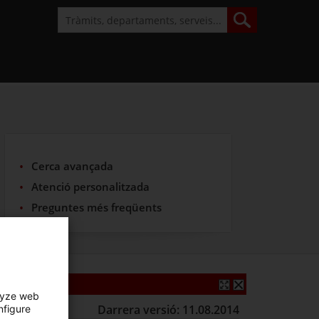
Cerca avançada
Atenció personalitzada
Preguntes més freqüents
lyze web
Darrera versió: 11.08.2014
nfigure