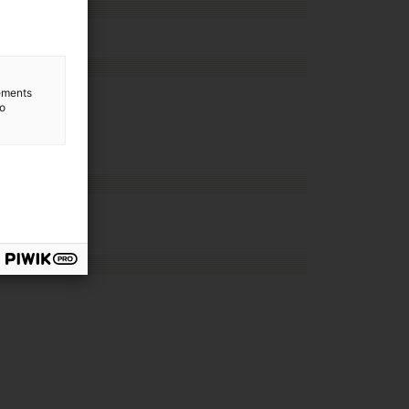
lements
to