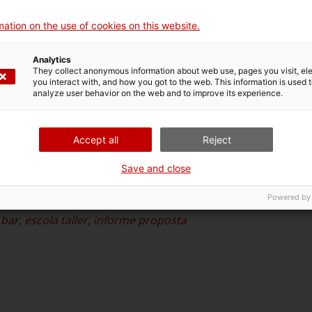
ation on the use of cookies on this website.
Analytics
 proposta
.
They collect anonymous information about web use, pages you visit, e
you interact with, and how you got to the web. This information is used 
arats i sense guionet.
analyze user behavior on the web and to improve its experience.
Accept all
Reject
Save and close
Powered by
 bar
,
escola taller
,
informe proposta