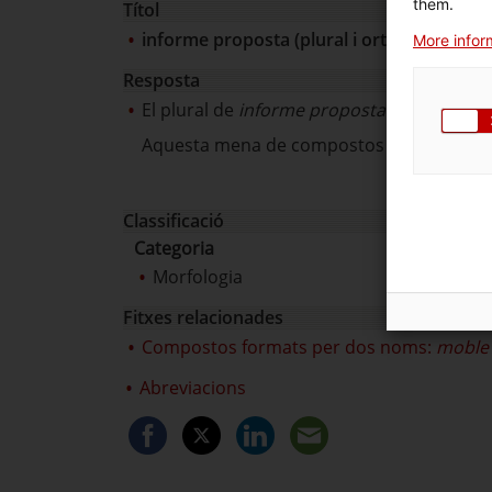
them.
Títol
informe proposta (plural i ortografia)
More inform
Resposta
El plural de
informe proposta
és
informes
Aquesta mena de compostos s'escriuen sep
Classificació
Categoria
Morfologia
Fitxes relacionades
Compostos formats per dos noms:
moble
Abreviacions