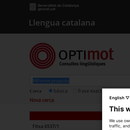
Llengua catalana
bàsica
frase exacta
fitxes 
Cerca
English ▽
Nova cerca
This 
We use own
Fitxa
6537/1
traffic, an