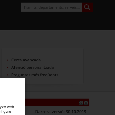
Cerca avançada
Atenció personalitzada
Preguntes més freqüents
lyze web
Darrera versió: 30.10.2019
nfigure