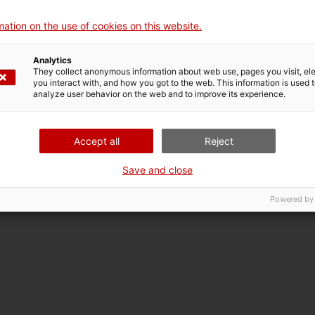
ni'?
ation on the use of cookies on this website.
Analytics
e és una prova manifesta d'una cosa', es fan servir les form
They collect anonymous information about web use, pages you visit, e
you interact with, and how you got to the web. This information is used 
s
donar testimoni
o
deixar testimoni
. Per exemple:
analyze user behavior on the web and to improve its experience.
e hem dit anteriorment, signem aquest document
.
itat actual
.
Accept all
Reject
Save and close
Powered by