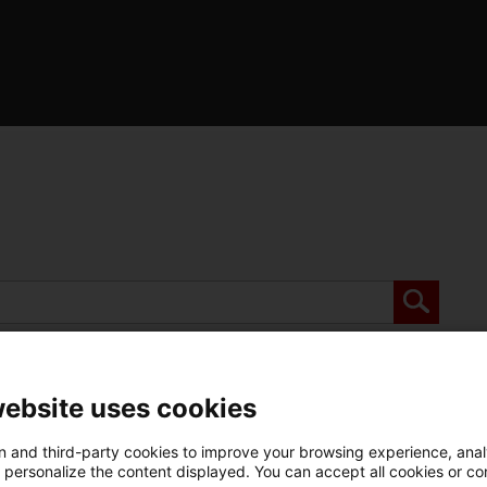
de l'Optimot
castellà-català
verbs conjugats
website uses cookies
 and third-party cookies to improve your browsing experience, ana
d personalize the content displayed. You can accept all cookies or co