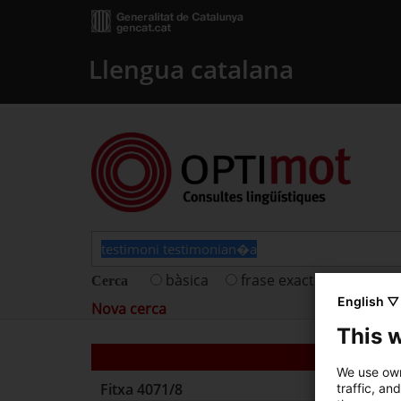
Llengua catalana
bàsica
frase exacta
fitxes 
Cerca
English ▽
Nova cerca
This 
We use own
Fitxa
4071/8
traffic, an